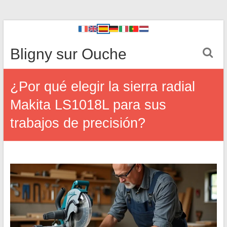
Bligny sur Ouche
¿Por qué elegir la sierra radial
Makita LS1018L para sus
trabajos de precisión?