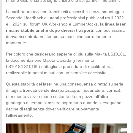
rimane visibile sia sul legno chiaro che sui pannelli melaminici.
La calibratura avviene tramite viti accessibili senza smontaggio.
Secondo i feedback di utenti professionisti pubblicati tra il 2022
e il 2024 sui forum UK Workshop e LumberJocks,
la linea laser
rimane stabile anche dopo diversi trasporti
, con pochissima
deriva riscontrata nel tempo su macchine correttamente
mantenute.
Per coloro che desiderano saperne di più sulla Makita LS1018L,
la documentazione Makita Canada (riferimento
LS1018/LS1018L) dettaglia la procedura di recalibratura,
realizzabile in pochi minuti con un semplice cacciavite.
Questa stabilità del laser ha una conseguenza diretta: su serie
di tagli a troncatrice identici (battiscopa, modanature, cornici), il
riferimento visivo rimane costante da un pezzo all’altro. Il
guadagno di tempo si misura soprattutto quando si eseguono
decine di tagli senza dover verificare nuovamente
l’allineamento.