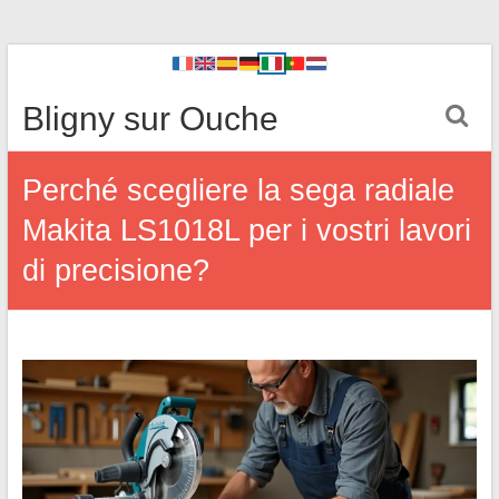
Bligny sur Ouche
Perché scegliere la sega radiale
Makita LS1018L per i vostri lavori
di precisione?