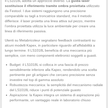
Il LS1018L adotta un approccio diverso. La
guida laser
sostituisce il riferimento tramite ombra proiettata
utilizzato
da Festool. I due sistemi raggiungono una precisione
comparabile su tagli a troncatrice standard, ma il metodo
differisce: il laser proietta una linea attiva sul pezzo, mentre
l’ombra proiettata utilizza la luce ambientale per creare una
linea di riferimento passiva.
Utenti su Metabricoleur segnalano feedback contrastanti su
alcuni modelli Kapex, in particolare riguardo all’affidabilità a
lungo termine. Il LS1018L beneficia di una meccanica più
semplice, con meno componenti elettronici soggetti a guasti.
Budget: il LS1018L si colloca in una fascia di prezzo
sensibilmente inferiore alla Kapex, rendendolo una scelta
pertinente per gli artigiani che cercano precisione senza
investire nel top di gamma assoluto
Robustezza meccanica: la semplicità del meccanismo radiale
del LS1018L riduce i punti di potenziale guasto
Aspirazione: la Kapex integra un sistema di aspirazione più
performante, un vantaggio reale in laboratorio chiuso