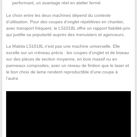
performant, un avantage réel en atelier fermé
Le choix entre les deux machines dépend du contexte
d’utilisation. Pour des coupes d’onglet répétitives en chantier,
avec transport fréquent, le LS1018L offre un rapport fiabilité-prix
qui justifie sa popularité auprès des menuisiers et agenceurs.
La Makita LS1018L n’est pas une machine universelle. Elle
excelle sur un créneau précis : les coupes d’onglet et de biseau
sur des pièces de section moyenne, en bois massif ou en
panneaux composites, avec un niveau de finition que le laser et
le bon choix de lame rendent reproductible d’une coupe à
l’autre.