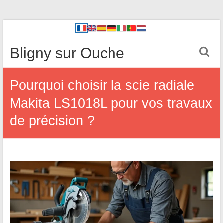
Bligny sur Ouche
Pourquoi choisir la scie radiale
Makita LS1018L pour vos travaux
de précision ?