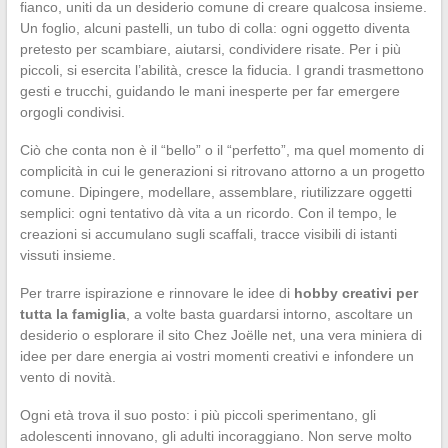
fianco, uniti da un desiderio comune di creare qualcosa insieme.
Un foglio, alcuni pastelli, un tubo di colla: ogni oggetto diventa
pretesto per scambiare, aiutarsi, condividere risate. Per i più
piccoli, si esercita l’abilità, cresce la fiducia. I grandi trasmettono
gesti e trucchi, guidando le mani inesperte per far emergere
orgogli condivisi.
Ciò che conta non è il “bello” o il “perfetto”, ma quel momento di
complicità in cui le generazioni si ritrovano attorno a un progetto
comune. Dipingere, modellare, assemblare, riutilizzare oggetti
semplici: ogni tentativo dà vita a un ricordo. Con il tempo, le
creazioni si accumulano sugli scaffali, tracce visibili di istanti
vissuti insieme.
Per trarre ispirazione e rinnovare le idee di
hobby creativi per
tutta la famiglia
, a volte basta guardarsi intorno, ascoltare un
desiderio o esplorare il sito Chez Joëlle net, una vera miniera di
idee per dare energia ai vostri momenti creativi e infondere un
vento di novità.
Ogni età trova il suo posto: i più piccoli sperimentano, gli
adolescenti innovano, gli adulti incoraggiano. Non serve molto