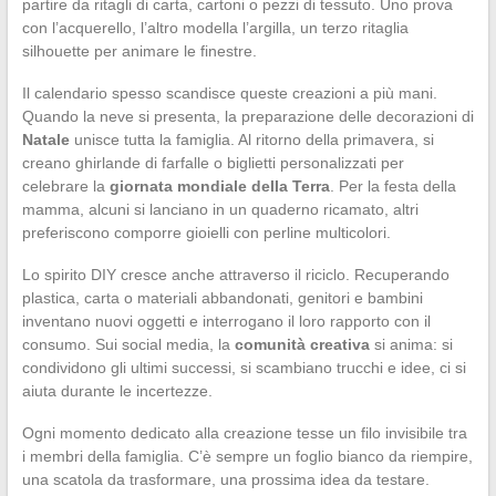
partire da ritagli di carta, cartoni o pezzi di tessuto. Uno prova
con l’acquerello, l’altro modella l’argilla, un terzo ritaglia
silhouette per animare le finestre.
Il calendario spesso scandisce queste creazioni a più mani.
Quando la neve si presenta, la preparazione delle decorazioni di
Natale
unisce tutta la famiglia. Al ritorno della primavera, si
creano ghirlande di farfalle o biglietti personalizzati per
celebrare la
giornata mondiale della Terra
. Per la festa della
mamma, alcuni si lanciano in un quaderno ricamato, altri
preferiscono comporre gioielli con perline multicolori.
Lo spirito DIY cresce anche attraverso il riciclo. Recuperando
plastica, carta o materiali abbandonati, genitori e bambini
inventano nuovi oggetti e interrogano il loro rapporto con il
consumo. Sui social media, la
comunità creativa
si anima: si
condividono gli ultimi successi, si scambiano trucchi e idee, ci si
aiuta durante le incertezze.
Ogni momento dedicato alla creazione tesse un filo invisibile tra
i membri della famiglia. C’è sempre un foglio bianco da riempire,
una scatola da trasformare, una prossima idea da testare.