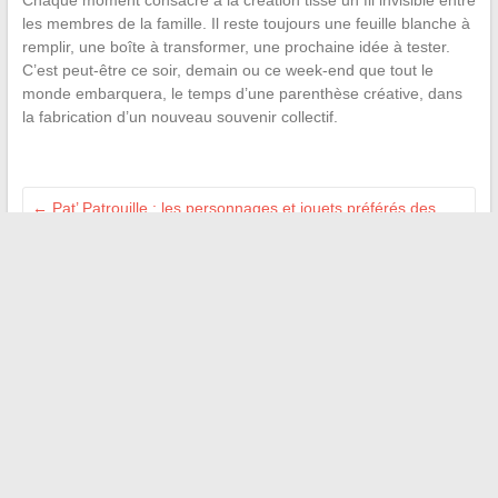
Chaque moment consacré à la création tisse un fil invisible entre
les membres de la famille. Il reste toujours une feuille blanche à
remplir, une boîte à transformer, une prochaine idée à tester.
C’est peut-être ce soir, demain ou ce week-end que tout le
monde embarquera, le temps d’une parenthèse créative, dans
la fabrication d’un nouveau souvenir collectif.
←
Pat’ Patrouille : les personnages et jouets préférés des
enfants à découvrir absolument
Tout savoir sur le prix d’une place de parking en copropriété
et ses critères
→
Recherche