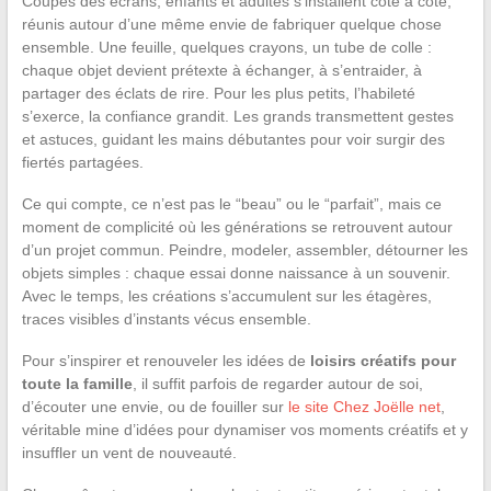
Coupés des écrans, enfants et adultes s’installent côte à côte,
réunis autour d’une même envie de fabriquer quelque chose
ensemble. Une feuille, quelques crayons, un tube de colle :
chaque objet devient prétexte à échanger, à s’entraider, à
partager des éclats de rire. Pour les plus petits, l’habileté
s’exerce, la confiance grandit. Les grands transmettent gestes
et astuces, guidant les mains débutantes pour voir surgir des
fiertés partagées.
Ce qui compte, ce n’est pas le “beau” ou le “parfait”, mais ce
moment de complicité où les générations se retrouvent autour
d’un projet commun. Peindre, modeler, assembler, détourner les
objets simples : chaque essai donne naissance à un souvenir.
Avec le temps, les créations s’accumulent sur les étagères,
traces visibles d’instants vécus ensemble.
Pour s’inspirer et renouveler les idées de
loisirs créatifs pour
toute la famille
, il suffit parfois de regarder autour de soi,
d’écouter une envie, ou de fouiller sur
le site Chez Joëlle net
,
véritable mine d’idées pour dynamiser vos moments créatifs et y
insuffler un vent de nouveauté.