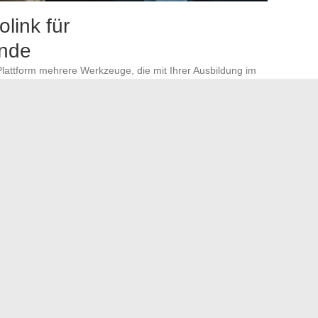
link für
ende
Plattform mehrere Werkzeuge, die mit Ihrer Ausbildung im
en sind.
harmazie und Gesundheitswissenschaften bereitgestellten
entationsformat.
grenzt, die die Prüfungsbedingungen simulieren. Einige
illierten Lösungen.
tudienorganisation: Prüfungszeitplan, Teilresultate,
ensten der UPEC, wie der Online-Bibliothek oder der
ten genutzte Werkzeug
von Studierenden im
t eine aktive Verbindung zu Cristolink voraus, was die
enn die Plattform nicht reagiert.
ls der Fakultät für Gesundheit