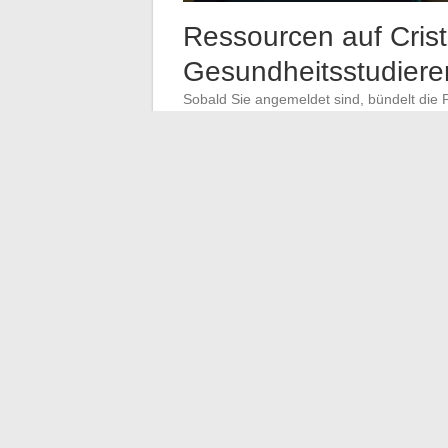
Ressourcen auf Cristo
Gesundheitsstudier
Sobald Sie angemeldet sind, bündelt die 
Gesundheitsbereich an der UPEC verbund
Die von den Lehrenden der Medizin, P
Kursmaterialien, oft im PDF- oder Präs
Die Übungs-QCM, manchmal zeitlich be
Lehrende veröffentlichen auch die deta
Die administrativen Informationen zur S
Einladungen.
Die Links zu den anderen digitalen Di
institutionellen E-Mail.
Die Übungs-QCM sind das am häufigs
Gesundheitsbereich. Der Zugang dazu setz
Dringlichkeit erklärt, die man empfindet, w
Offizielle Video-Tutoria