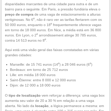
disparidades marcantes de uma cidade para outra e de um
bairro para o seguinte. Em Paris, a pressão fundiária eleva o
preço de compra
de uma vaga de estacionamento a alturas
e
vertiginosas. No 6
, não é raro ver as tarifas flertarem com os
e
50 000 euros, enquanto o 18
frequentemente oferece vagas
em torno de 18 000 euros. Em Nice, a média está em 36 800
e
euros. Em Lyon, o 2
arrondissement atinge 30 785 euros,
e
contra 14 513 euros no 8
.
Aqui está uma visão geral das faixas constatadas em várias
grandes cidades:
e
e
Marseille: de 15 741 euros (14
) a 28 046 euros (6
)
Bordeaux: em torno de 25 712 euros
Lille: em média 18 000 euros
Saint-Étienne: entre 8 000 e 12 000 euros
Dijon: de 12 000 a 18 000 euros
O
tipo de localização
vem reforçar a diferença: uma vaga box
aumenta seu valor de 20 a 30 % em relação a uma vaga
aberta. No lado da
locação
, a lógica permanece a mesma: em
Paris, uma vaga é alugada entre 100 e 215 euros por mês. Em