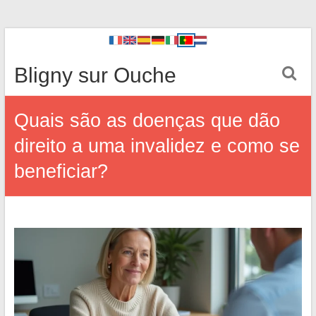
Bligny sur Ouche
Quais são as doenças que dão
direito a uma invalidez e como se
beneficiar?