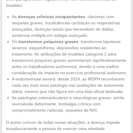
invalidez.
As
doenças crônicas incapacitantes
: cânceres com
sequelas graves, insuficiências cardíacas ou respiratórias
avançadas, doenças renais que necessitam de diálise,
esclerose múltipla em estágio avançado.
Os
transtornos psíquicos graves
: transtornos bipolares
severos, esquizofrenia, depressões resistentes ao
tratamento. As atribuições de invalidez categoria 2 para
transtornos psíquicos graves aumentaram significativamente
entre os trabalhadores autônomos, devido a uma melhor
consideração do impacto no exercício profissional autônomo.
A endometriose severa: desde 2024, as MDPH reconhecem
cada vez mais essa patologia nas avaliações de autonomia
diária, mesmo que não figure em uma lista oficial dedicada.
As patologias osteoarticulares e neurológicas graves: artrite
reumatoide deformante, lombalgia crônica com
comprometimento radicular, sequelas de AVC.
O ponto comum de todas essas situações: a doença impede
duradouramente a pessoa de exercer uma atividade