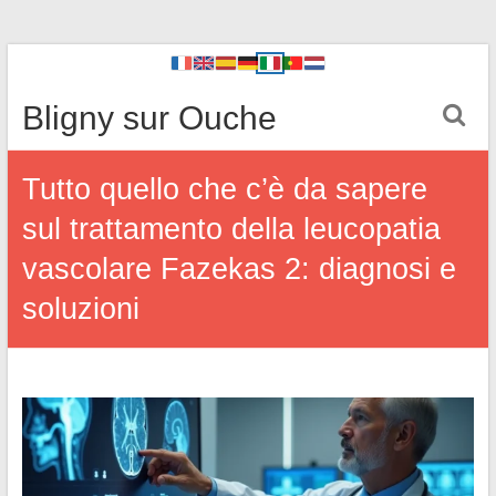
Bligny sur Ouche
Tutto quello che c’è da sapere
sul trattamento della leucopatia
vascolare Fazekas 2: diagnosi e
soluzioni